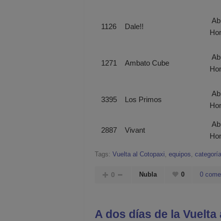
Abi
1126
Dale!!
Ho
Abi
1271
Ambato Cube
Ho
Abi
3395
Los Primos
Ho
Abi
2887
Vivant
Ho
Tags:
Vuelta al Cotopaxi
,
equipos
,
categorí
0
Nubla
0
0 come
A dos días de la Vuelta