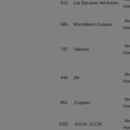
615
Los Bacanes del Austro
Ho
Abi
685
Monobikers Guayas
Ho
Abi
747
Talentos
Ho
Abi
946
2M
Ho
Abi
963
Explorer
Ho
Abi
1091
ASCA-­‐JCCM
Ho