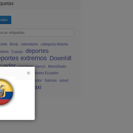
iquetas
odas
cleta
Bonji
calendario
categoría Abierta
deportes
mbres
Cuyuja
eportes extremos
Downhill
cuador
equipos
hero3
MonoDedo
MTB 2009
Paracaidismo Ecuador
ito
Rollers en Ecuador
Salinas
salud
elta al Cotopaxi