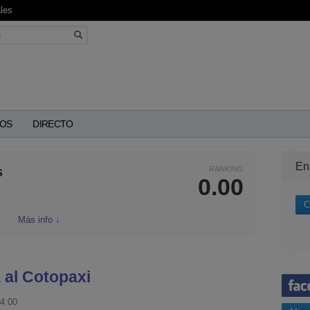
les
OS
DIRECTO
En
s
RANKING
0.00
C
Más info ↓
 al Cotopaxi
4:00