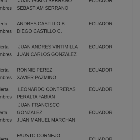
erta
JUAN PABLO SERRANO
ECUADOR
mbres
SEBASTIAM SERRANO
erta
ANDRES CASTILLO B.
ECUADOR
mbres
DIEGO CASTILLO C.
erta
JUAN ANDRES VINTIMILLA
ECUADOR
mbres
JUAN CARLOS GONZALEZ
erta
RONNIE PEREZ
ECUADOR
mbres
XAVIER PAZMINO
erta
LEONARDO CONTRERAS
ECUADOR
mbres
PERALTA FABIÁN
JUAN FRANCISCO
erta
GONZALEZ
ECUADOR
mbres
JUAN MANUEL MARCHAN
FAUSTO CORNEJO
erta
ECUADOR