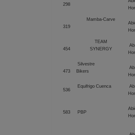
Abi
298
Ho
Mamba-­Carve
Abi
319
Ho
TEAM
Abi
454
SYNERGY
Ho
Silvestre
Abi
473
Bikers
Ho
Equifrigo Cuenca
Abi
536
Ho
Abi
583
PBP
Ho
Abi