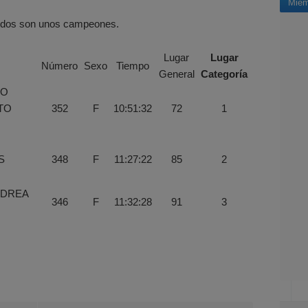
Miem
 todos son unos campeones.
Lugar
Lugar
AS
Número
Sexo
Tiempo
General
Categoría
PO
TO
352
F
10:51:32
72
1
S
348
F
11:27:22
85
2
NDREA
346
F
11:32:28
91
3