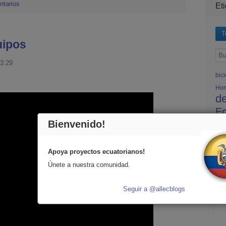
ntarios
Et
T
uipos
3:29
bici
Ho
d
E
Bienvenido!
mtb
Qu
Vu
Apoya proyectos ecuatorianos!
Únete a nuestra comunidad.
Seguir a @allecblogs