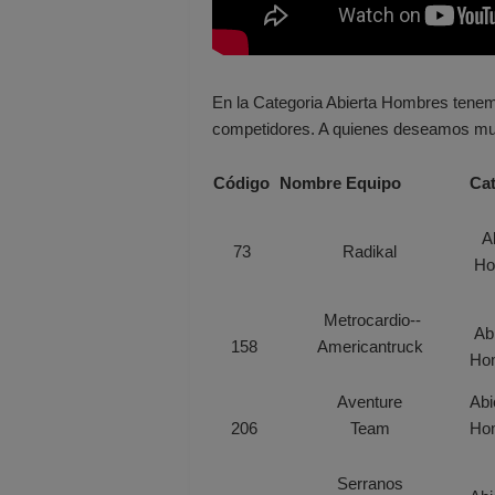
En la Categoria Abierta Hombres tenemo
competidores. A quienes deseamos muc
Código
Nombre Equipo
Cat
A
73
Radikal
Ho
Metrocardio-­‐
Abi
158
Americantruck
Ho
Aventure
Abi
206
Team
Ho
Serranos