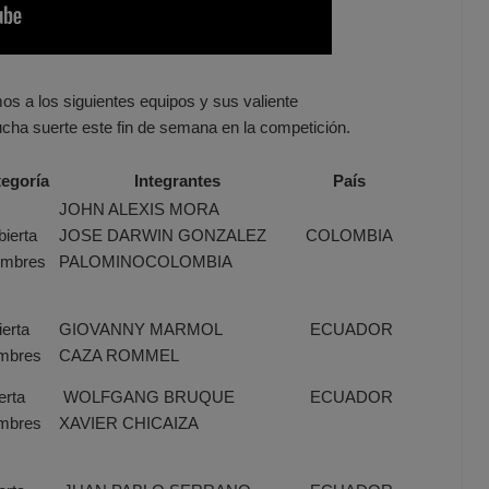
s a los siguientes equipos y sus valiente
ha suerte este fin de semana en la competición.
egoría
Integrantes
País
JOHN ALEXIS MORA
bierta
JOSE DARWIN GONZALEZ
COLOMBIA
mbres
PALOMINOCOLOMBIA
erta
GIOVANNY MARMOL
ECUADOR
mbres
CAZA ROMMEL
erta
WOLFGANG BRUQUE
ECUADOR
mbres
XAVIER CHICAIZA