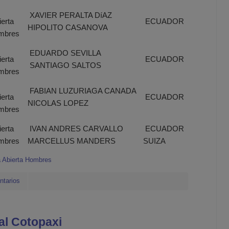
XAVIER PERALTA DíAZ
erta
ECUADOR
HIPOLITO CASANOVA
mbres
EDUARDO SEVILLA
erta
ECUADOR
SANTIAGO SALTOS
mbres
FABIAN LUZURIAGA CANADA
erta
ECUADOR
NICOLAS LOPEZ
mbres
erta
IVAN ANDRES CARVALLO
ECUADOR
mbres
MARCELLUS MANDERS
SUIZA
a Abierta Hombres
ntarios
 al Cotopaxi