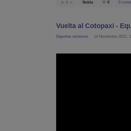
0
Nubla
0
0 come
Vuelta al Cotopaxi - Eq
Deportes extremos
14 Noviembre 2012, 1