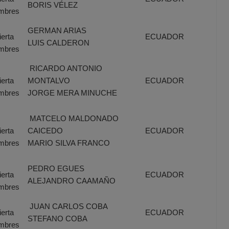
BORIS VÉLEZ
mbres
GERMAN ARIAS
erta
ECUADOR
LUIS CALDERON
mbres
RICARDO ANTONIO
erta
MONTALVO
ECUADOR
mbres
JORGE MERA MINUCHE
MATCELO MALDONADO
erta
CAICEDO
ECUADOR
mbres
MARIO SILVA FRANCO
PEDRO EGUES
erta
ECUADOR
ALEJANDRO CAAMAÑO
mbres
JUAN CARLOS COBA
erta
ECUADOR
STEFANO COBA
mbres